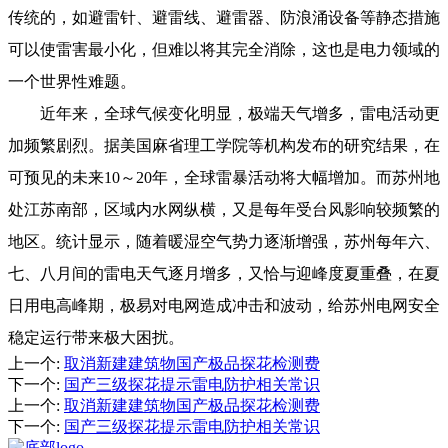
传统的，如避雷针、避雷线、避雷器、防浪涌设备等静态措施
可以使雷害最小化，但难以将其完全消除，这也是电力领域的
一个世界性难题。
近年来，全球气候变化明显，极端天气增多，雷电活动更
加频繁剧烈。据美国麻省理工学院等机构发布的研究结果，在
可预见的未来10～20年，全球雷暴活动将大幅增加。而苏州地
处江苏南部，区域内水网纵横，又是每年受台风影响较频繁的
地区。统计显示，随着暖湿空气势力逐渐增强，苏州每年六、
七、八月间的雷电天气逐月增多，又恰与迎峰度夏重叠，在夏
日用电高峰期，极易对电网造成冲击和波动，给苏州电网安全
稳定运行带来极大困扰。
上一个
:
取消新建建筑物国产极品探花检测费
下一个
:
国产三级探花提示雷电防护相关常识
上一个
:
取消新建建筑物国产极品探花检测费
下一个
:
国产三级探花提示雷电防护相关常识