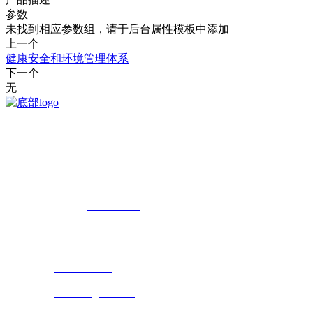
参数
未找到相应参数组，请于后台属性模板中添加
上一个
健康安全和环境管理体系
下一个
无
我司是在2016年3月成立的雷电防护机构。拥有专业的国产三级探花业
务基础，重点开展国产极品探花检测、雷电防护技术咨询与评价等业
务。
总经理 ：赵 总
18902426210
业务副总：王经理
18935115299
检测经理：许经理
13103512376
地 址：山西综改示范区太原学府园区创业街27号时代广场1602室
公司电话：
0351-7020231
公司邮箱：
sxnblldfh@163.com