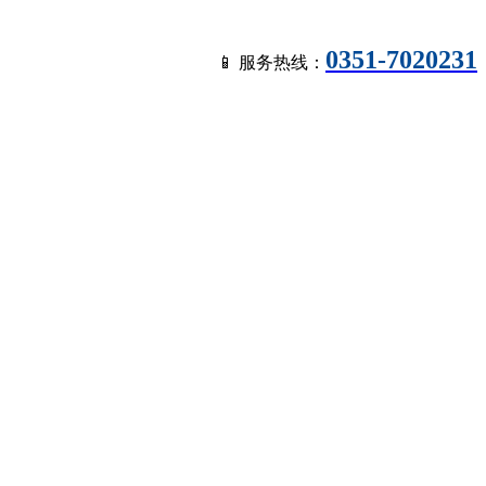
0351-7020231
📱 服务热线：