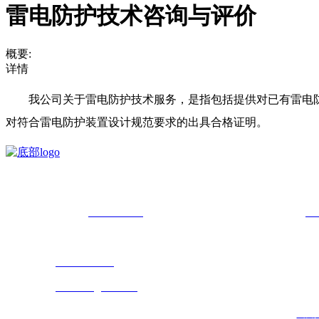
雷电防护技术咨询与评价
概要:
详情
我公司关于雷电防护技术服务，是指包括提供对已有雷电
对符合雷电防护装置设计规范要求的出具合格证明。
我司是在2016年3月成立的雷电防护
总经理 ：赵 总
18902426210
业务副总：王经理
18
地 址：山西综改示范区太原学府园区创业街27号时代广场1602室
公司电话：
0351-7020231
公司邮箱：
sxnblldfh@163.com
山西